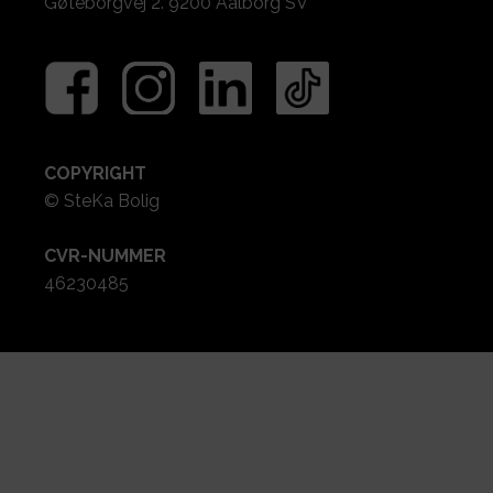
Gøteborgvej 2. 9200 Aalborg SV
COPYRIGHT
© SteKa Bolig
CVR-NUMMER
46230485