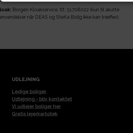
loak:
Borgen Kloakservice, tlf.: 51708022 (kun til akutte
envendelser når DEAS og SteKa Bolig ikke kan træffes).
UDLEJNING
Ledige boliger
Udlejning - bliv kontaktet
Vi udlejer boliger her
Gratis lejerkartotek