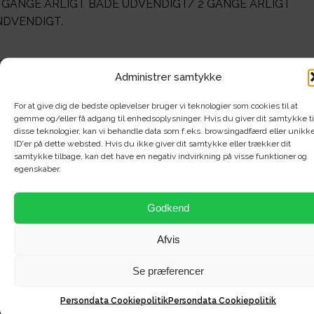
 GANGE ÅRLIGT BÅDE UDVENDIGT/ 2 GANGE ÅRLIGT
NDVENDIGT.
________________________________________________________
Administrer samtykke
NFO OM KONTAKTPERSONER FOR EJENDOMMEN:
For at give dig de bedste oplevelser bruger vi teknologier som cookies til at
gemme og/eller få adgang til enhedsoplysninger. Hvis du giver dit samtykke ti
dministrator:
DEAS, tlf.: 39466956 (ved administrative
disse teknologier, kan vi behandle data som f.eks. browsingadfærd eller unikk
pørgsmål).
ID'er på dette websted. Hvis du ikke giver dit samtykke eller trækker dit
samtykke tilbage, kan det have en negativ indvirkning på visse funktioner og
egenskaber.
estyrelse
: efprinsessegade@gmail.com. Tlf. til bestyrelsen
indes i bunden af opgangene.
Godkend
jendomsservice:
SteKa Bolig, tlf.: 77 88 1234, mail:
Afvis
nfo@stekabolig.dk (ved praktiske spørgsmål/ problemer).
Se præferencer
VS og EL:
Erik Lytzen, tlf.: 65998000 (kun til akutte
envendelser når DEAS og SteKa Bolig ikke kan træffes).
Persondata Cookiepolitik
Persondata Cookiepolitik