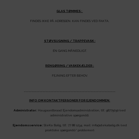
GLAS TØMMES :
FINDES IKKE PÅ ADRESSEN. KAN FINDES VED FAKTA.
STØVSUGNING / TRAPPEVASK :
ÉN GANG MÅNEDLIGT.
RENGØRING / VASKEKÆLDER :
FEJNING EFTER BEHOV.
___________________________________________________________
INFO OM KONTAKTPERSONER FOR EJENDOMMEN:
Administrator:
Haugaardbraad Ejendomsadministration, tlf.: 98775030 (ved
administrative spørgsmål).
Ejendomsservice:
SteKa Bolig, tlf.: 77 88 1234, mail: info@stekabolig.dk (ved
praktiske spørgsmål/ problemer).