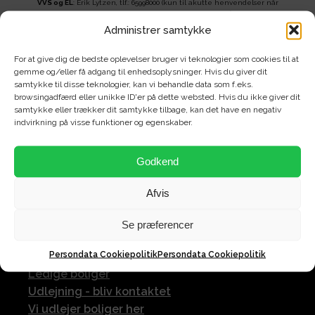
VVS og EL
: Erik Lytzen, tlf.: 65998000 (kun til akutte henvendelser når
Haugaardbraad og SteKa Bolig ikke kan træffes).
Administrer samtykke
Kloak
: Borgen Kloakservice, tlf.: 51708022 (kun til akutte henvendelser når
Haugaardbraad og SteKa Bolig ikke kan træffes).
For at give dig de bedste oplevelser bruger vi teknologier som cookies til at
gemme og/eller få adgang til enhedsoplysninger. Hvis du giver dit
samtykke til disse teknologier, kan vi behandle data som f.eks.
browsingadfærd eller unikke ID'er på dette websted. Hvis du ikke giver dit
samtykke eller trækker dit samtykke tilbage, kan det have en negativ
indvirkning på visse funktioner og egenskaber.
Godkend
Afvis
Se præferencer
UDLEJNING
Persondata Cookiepolitik
Persondata Cookiepolitik
Ledige boliger
Udlejning - bliv kontaktet
Vi udlejer boliger her