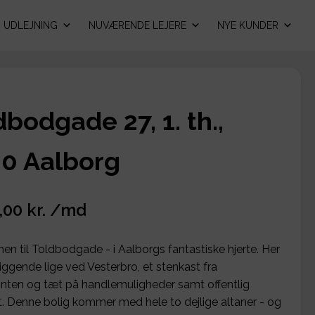
UDLEJNING
NUVÆRENDE LEJERE
NYE KUNDER
dbodgade 27, 1. th.,
0 Aalborg
,00 kr. /md
n til Toldbodgade - i Aalborgs fantastiske hjerte. Her
iggende lige ved Vesterbro, et stenkast fra
nten og tæt på handlemuligheder samt offentlig
t. Denne bolig kommer med hele to dejlige altaner - og