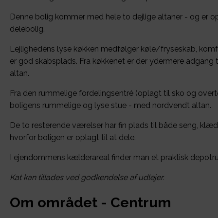
Denne bolig kommer med hele to dejlige altaner - og er op
delebolig.
Lejlighedens lyse køkken medfølger køle/fryseskab, kom
er god skabsplads. Fra køkkenet er der ydermere adgang t
altan.
Fra den rummelige fordelingsentré (oplagt til sko og overtø
boligens rummelige og lyse stue - med nordvendt altan.
De to resterende værelser har fin plads til både seng, klæ
hvorfor boligen er oplagt til at dele.
I ejendommens kælderareal finder man et praktisk depot
Kat kan tillades ved godkendelse af udlejer.
Om området - Centrum