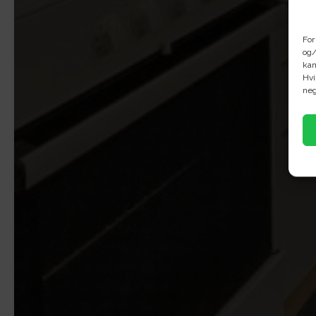
For
og/
kan
Hvi
neg