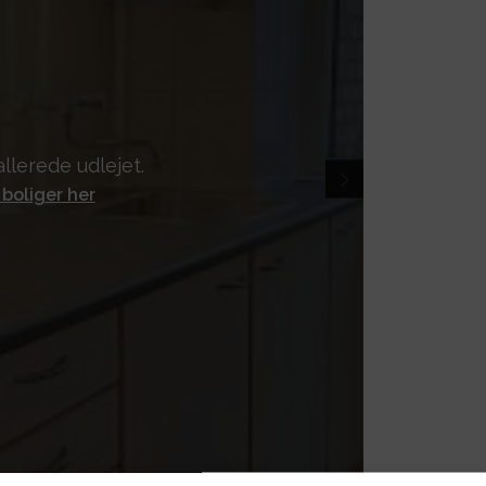
llerede udlejet.
 boliger her