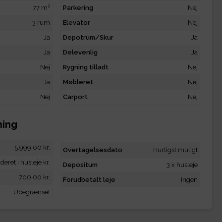
2
77 m
Parkering
Nej
3 rum
Elevator
Nej
Ja
Depotrum/Skur
Ja
Ja
Delevenlig
Ja
Nej
Rygning tilladt
Nej
Ja
Møbleret
Nej
Nej
Carport
Nej
ning
5.999,00 kr.
Overtagelsesdato
Hurtigst muligt
deret i husleje kr.
Depositum
3 x husleje
700,00 kr.
Forudbetalt leje
Ingen
Ubegrænset