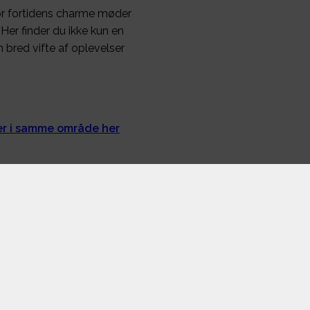
vor fortidens charme møder
Her finder du ikke kun en
 bred vifte af oplevelser
ger i samme område her
Interesser