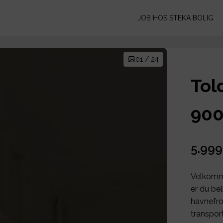
JOB HOS STEKA BOLIG
01 / 24
Tol
900
5.999
Velkomme
er du bel
havnefro
transpor