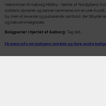
Velkommen til Aalborg Midtby - hjertet af Nordjylland, h
nutidens dynamik og danner rammerne om en unik livsstil. 
by, men et levende og pulserende samfund, der tilbyder en
og bekvemmeligheder.
Boligperler i hjertet af Aalborg:
Tag det...
Få mere info om boligens område og flere andre boli