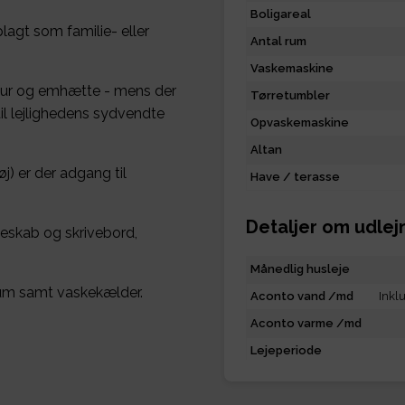
Boligareal
lagt som familie- eller
Antal rum
Vaskemaskine
fur og emhætte - mens der
Tørretumbler
il lejlighedens sydvendte
Opvaskemaskine
Altan
j) er der adgang til
Have / terasse
Detaljer om udlej
deskab og skrivebord,
Månedlig husleje
rum samt vaskekælder.
Aconto vand /md
Inklu
Aconto varme /md
Lejeperiode