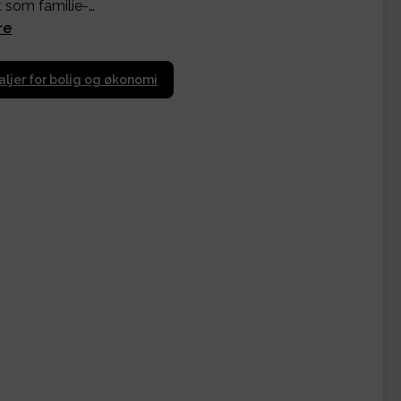
t som familie-…
re
aljer for bolig og økonomi