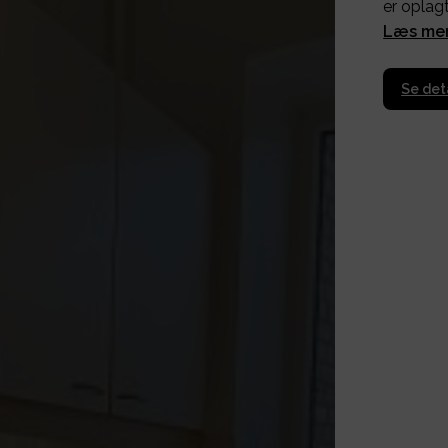
er oplag
Læs me
Se det