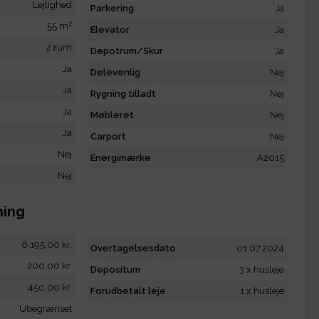
Lejlighed
Parkering
Ja
2
55 m
Elevator
Ja
2 rum
Depotrum/Skur
Ja
Ja
Delevenlig
Nej
Ja
Rygning tilladt
Nej
Ja
Møbleret
Nej
Ja
Carport
Nej
Nej
Energimærke
A2015
Nej
ning
6.195,00 kr.
Overtagelsesdato
01.07.2024
200,00 kr.
Depositum
3 x husleje
450,00 kr.
Forudbetalt leje
1 x husleje
Ubegrænset