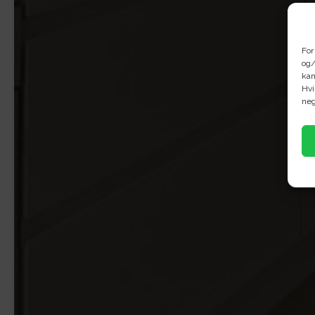
For
og/
kan
Hvi
neg