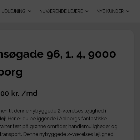
UDLEJNING
NUVÆRENDE LEJERE
NYE KUNDER
søgade 96, 1. 4, 9000
borg
,00 kr. /md
n til denne nybyggede 2-værelses lejlighed i
øj! Her er du beliggende i Aalborgs fantastiske
rter tæt på grønne områder, handlemuligheder og
g transport. Denne nybyggede 2-værelses lejlighed