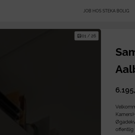
JOB HOS STEKA BOLIG
01 / 26
Sam
Aal
6.195
Velkomme
KarnersH
Øgadekva
offentli