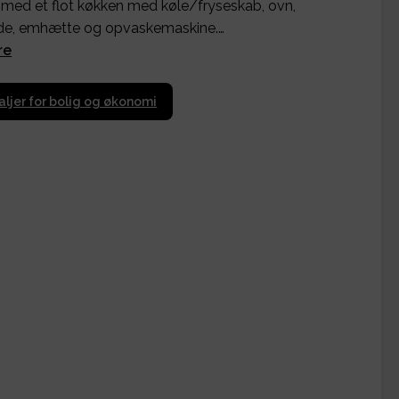
ed et flot køkken med køle/fryseskab, ovn,
de, emhætte og opvaskemaskine.…
re
aljer for bolig og økonomi