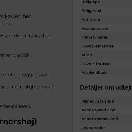
Boligtype
Boligareal
lot køkken med
Antal rum
kine.
Vaskemaskine
Her er der en fantastisk
Tørretumbler
Opvaskemaskine
et en praktisk
Altan
Have / terasse
Husdyr tilladt
r er et indbygget skab.
ns der er mulighed for at
Detaljer om udlej
Månedlig husleje
samme ejendom.
Aconto vand /md
nershøj)
Aconto varme /md
Lejeperiode