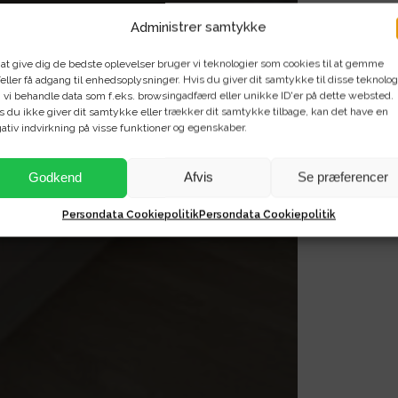
Administrer samtykke
 at give dig de bedste oplevelser bruger vi teknologier som cookies til at gemme
eller få adgang til enhedsoplysninger. Hvis du giver dit samtykke til disse teknolog
 vi behandle data som f.eks. browsingadfærd eller unikke ID'er på dette websted.
s du ikke giver dit samtykke eller trækker dit samtykke tilbage, kan det have en
ativ indvirkning på visse funktioner og egenskaber.
Godkend
Afvis
Se præferencer
Persondata Cookiepolitik
Persondata Cookiepolitik