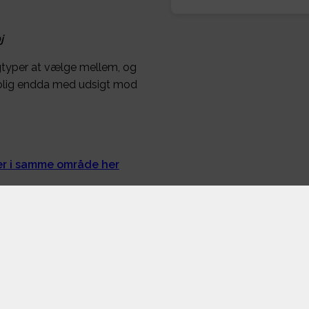
j
igtyper at vælge mellem, og
ebolig endda med udsigt mod
ger i samme område her