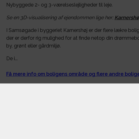
Nybyggede 2- og 3-værelseslejligheder til leje.
Se en 3D-visualisering af ejendommen lige her;
Karnershø
I Samsøgade i byggeriet Karnershøj er der flere lækre bol
der er derfor rig mulighed for at finde netop din drømm
by, grønt eller gårdmiljø.
De i...
Få mere info om boligens område og flere andre boli