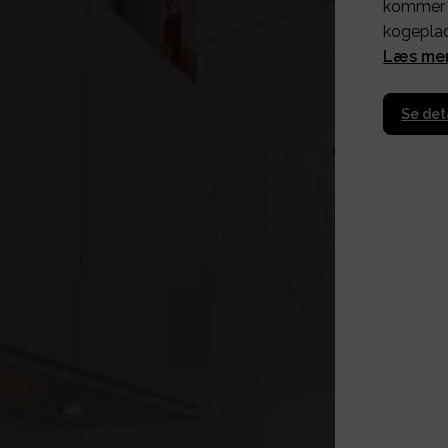
kommer m
kogepla
Læs me
Se det