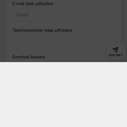
E-mail (skal udfyldes)
Telefonnummer (skal udfyldes)
KONTAKT
Eventuel besked
Indsend