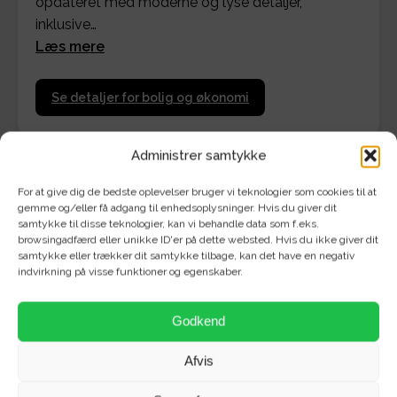
opdateret med moderne og lyse detaljer,
inklusive…
Læs mere
Se detaljer for bolig og økonomi
Administrer samtykke
For at give dig de bedste oplevelser bruger vi teknologier som cookies til at
gemme og/eller få adgang til enhedsoplysninger. Hvis du giver dit
samtykke til disse teknologier, kan vi behandle data som f.eks.
Velkommen til denne charmerende 2-værelses
browsingadfærd eller unikke ID'er på dette websted. Hvis du ikke giver dit
lejlighed beliggende i Ivar Huitfeldts Gade 9, i det
samtykke eller trækker dit samtykke tilbage, kan det have en negativ
skønne Aalborg Vestby.
indvirkning på visse funktioner og egenskaber.
Denne lejlighed har for nylig gennemgået en
Godkend
omfattende renovering, hvor både køkken og
badeværelse er blevet opdateret med moderne og
Afvis
lyse detaljer, inklusive sort armatur. I køkkenet kan du
nyde et lyst og rummeligt område, der er udstyret med