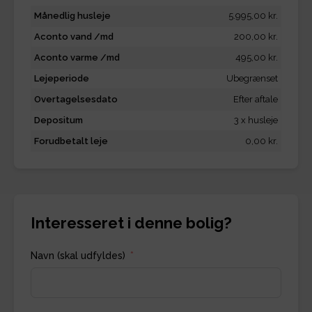
Månedlig husleje
5.995,00 kr.
Aconto vand /md
200,00 kr.
Aconto varme /md
495,00 kr.
Lejeperiode
Ubegrænset
Overtagelsesdato
Efter aftale
Depositum
3 x husleje
Forudbetalt leje
0,00 kr.
Interesseret i denne bolig?
Navn (skal udfyldes)