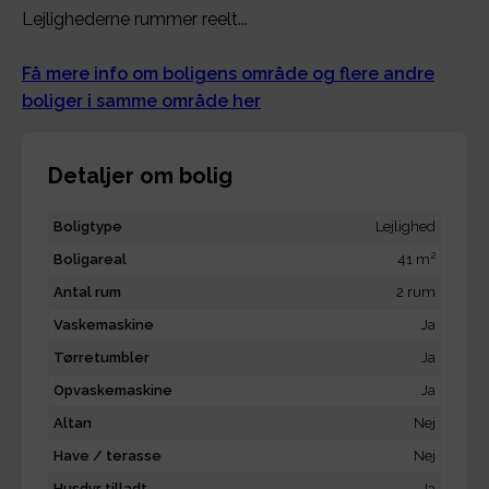
Lejlighederne rummer reelt...
Få mere info om boligens område og flere andre
boliger i samme område her
Detaljer om bolig
Boligtype
Lejlighed
2
Boligareal
41 m
Antal rum
2 rum
Vaskemaskine
Ja
Tørretumbler
Ja
Opvaskemaskine
Ja
Altan
Nej
Have / terasse
Nej
Husdyr tilladt
Ja