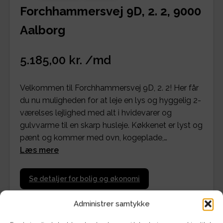
Forchhammersvej 9D, 2. 2, 9000
Aalborg
5.185,00 kr. /md
Velkommen til Forchhammersvej 9D, 2. 2! Her får
du nu muligheden for at leje en lys og hyggelig 2-
værelses lejlighed med alt i hvidevarer og
gulvvarme til en skarp husleje. Køkkenet er lyst og
pænt og kommer med ovn, kogeplade,…
Læs mere
Se detaljer for bolig og økonomi
Administrer samtykke