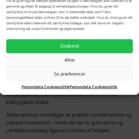
For at give dig de bedste oplevelser bruger vi teknologier som cookies til at
gemme og/eller få adgang til enhedsoplysninger. Hvis du giver dit
samtykke til disse teknologier, kan vi behandle data som f.eks.
Velkommen til Forchhammersvej 9D, 2. 2!
browsingadfærd eller unikke ID'er på dette websted. Hvis du ikke giver dit
samtykke eller trækker dit samtykke tilbage, kan det have en negativ
indvirkning på visse funktioner og egenskaber.
Her får du nu muligheden for at leje en lys og hyggelig
2-værelses lejlighed med alt i hvidevarer og gulvvarme
til en skarp husleje.
Godkend
Køkkenet er lyst og pænt og kommer med ovn,
Afvis
kogeplade, emhætte, køle/fryseskab - samt
opvaskemaskine.
Se præferencer
Lejlighedens stue er godt lyst af de gode
Persondata Cookiepolitik
Persondata Cookiepolitik
vinduespartier, mens soveværelset kommer med
indbyggede skabe.
Badeværelset medfølger en praktisk kombimaskine og
separat bruseniche - mens der her er gulvvarme og
ventilationsanlæg, ligesom i resten af boligen.