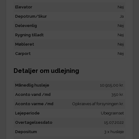
Elevator
Nej
Depotrum/Skur
Ja
Delevenlig
Nej
Rygning tilladt
Nej
Møbleret
Nej
Carport
Nej
Detaljer om udlejning
Månedlig husleje
10.915,00 kr.
Aconto vand /md
350 kr.
Aconto varme /md
Opkræves af forsyningen kr.
Lejeperiode
Ubegrænset
Overtagelsesdato
15.07.2022
Depositum
3 x husleje