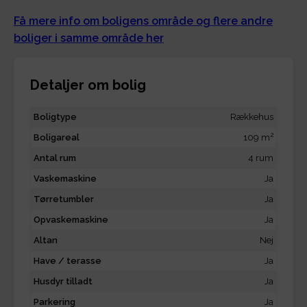
Få mere info om boligens område og flere andre
boliger i samme område her
Detaljer om bolig
Boligtype
Rækkehus
2
Boligareal
109 m
Antal rum
4 rum
Vaskemaskine
Ja
Tørretumbler
Ja
Opvaskemaskine
Ja
Altan
Nej
Have / terasse
Ja
Husdyr tilladt
Ja
Parkering
Ja