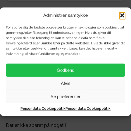
Administrer samtykke
For at give dig de bedste oplevelser bruger vi teknologier som cookies til at
gemme og/eller få adgang til enhedsoplysninger. Hvis du giver dit
Om området - Rygård Park -
samtykke til disse teknologier, kan vi behandle data som f.eks.
browsingadfærd eller unikke ID'er på dette websted. Hvis du ikke giver dit
rækkehuse
samtykke eller trækker dit samtykke tilbage, kan det have en negativ
indvirkning på visse funktioner og egenskaber.
Velkommen til Rygård Park på solsiden af Aalborg/
Godkend
Nørresundby.
Afvis
Her finder du et af byens flotteste og mest lækre
nybyggede områder med flotte, lyse rækkehuse.
Se præferencer
Rækkehusenes placering, størrelse og type gør dem
helt unikke, hvorfor der enorm stor efterspørgsel efter
Persondata Cookiepolitik
Persondata Cookiepolitik
netop disse boliger.
Der er ikke sparet på noget i...