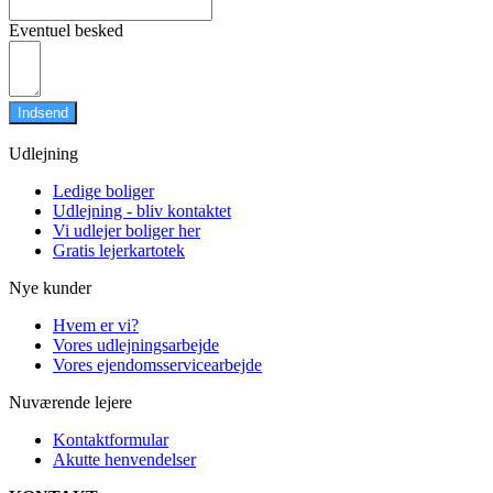
Eventuel besked
Indsend
Udlejning
Ledige boliger
Udlejning - bliv kontaktet
Vi udlejer boliger her
Gratis lejerkartotek
Nye kunder
Hvem er vi?
Vores udlejningsarbejde
Vores ejendomsservicearbejde
Nuværende lejere
Kontaktformular
Akutte henvendelser