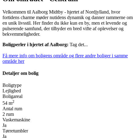
Velkommen til Aalborg Midtby - hjertet af Nordjylland, hvor
fortidens charme møder nutidens dynamik og danner rammerne om
en unik livsstil. Her finder du ikke kun en by, men et levende og
pulserende samfund, der tilbyder en bred vifte af oplevelser og
bekvemmeligheder.
Boligperler i hjertet af Aalborg:
Tag det...
Få mere info om boligens område og flere andre boliger i samme
område her
Detaljer om bolig
Boligtype
Lejlighed
Boligareal
2
54 m
Antal rum
2 rum
Vaskemaskine
Ja
Tørretumbler
Ja