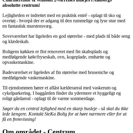
absolutte centrum!
Lejligheden er indrettet med en praktisk entré - oplagt til sko og
overtøj - hvorpå der er adgang til den rummelige og lyse stue med
en fantastisk murstensvæg.
Soveværelset har ligeledes en god størrelse - med plads til både seng
og klædeskab.
Boligens køkken er flot renoveret med fin skabsplads og
medfølgende køle/fryseskab, ovn, kogeplade, emhætte og
opvaskemaskine.
Badeværelset er ligeledes af fin størrelse med bruseniche og
medfølgende vaskemaskine.
Til ejendommen hører et aflåst kælderareal med vaskerum og
cykelparkering. I baggården finder du ydermere et hyggeligt og
roligt gårdareal - oplagt til de varme sommerdage.
Søger du en central lejlighed med en skarp husleje - så skal du ikke
lede længere. Kontakt SteKa Bolig for at høre nærmere eller for at
få en fremvisning!
Om området - Centrum