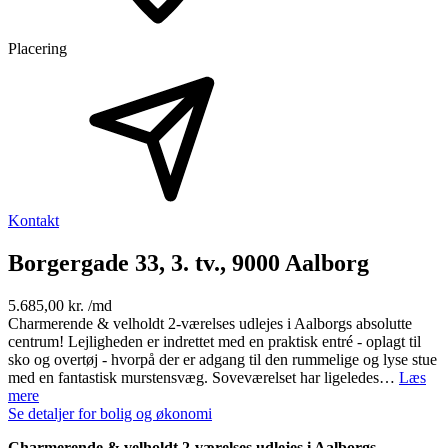
Placering
Kontakt
Borgergade 33, 3. tv., 9000 Aalborg
5.685,00 kr. /md
Charmerende & velholdt 2-værelses udlejes i Aalborgs absolutte
centrum! Lejligheden er indrettet med en praktisk entré - oplagt til
sko og overtøj - hvorpå der er adgang til den rummelige og lyse stue
med en fantastisk murstensvæg. Soveværelset har ligeledes…
Læs
mere
Se detaljer for bolig og økonomi
Charmerende & velholdt 2-værelses udlejes i Aalborgs